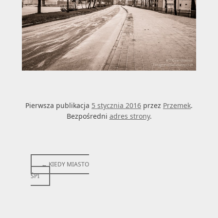
Pierwsza publikacja
5 stycznia 2016
przez
Przemek
.
Bezpośredni
adres strony
.
Post
←
KIEDY MIASTO
ŚPI
navigation